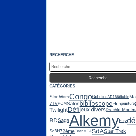
RECHERCHE
CATÉGORIES
Congo
Star Wars
Ma
Gobelins
AD1666
table
biblioscope
Salon
club
7TV
POM
peinture
Défi
jeux divers
Twilight
Drachld-Montma
Alkemy
dé
BD
Saga
Fury
SdA
Star Trek
72ème
SoBH
Eden
MCA