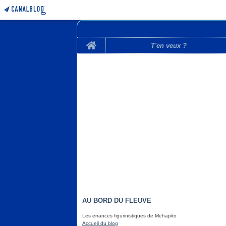
Home
T'en veux ?
AU BORD DU FLEUVE
Les errances figurinistiques de Mehapito
Accueil du blog