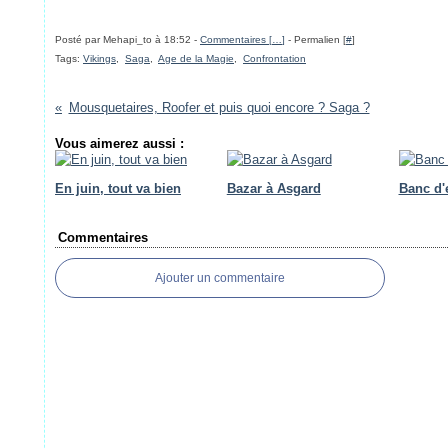
Posté par Mehapi_to à 18:52 -
Commentaires [
…
]
- Permalien [
#
]
Tags:
Vikings
,
Saga
,
Age de la Magie
,
Confrontation
Mousquetaires, Roofer et puis quoi encore ? Saga ?
Vous aimerez aussi :
En juin, tout va bien
Bazar à Asgard
Banc d'
Commentaires
Ajouter un commentaire