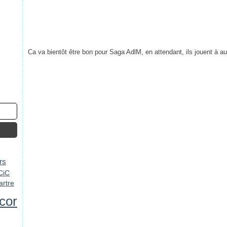
Ca va bientôt être bon pour Saga AdlM, en attendant, ils jouent à a
rs
CiC
rtre
cor